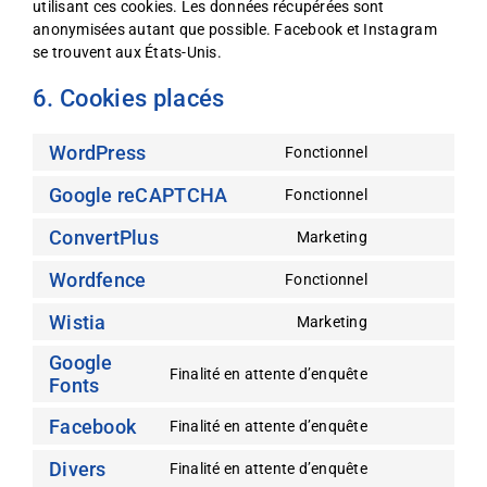
utilisant ces cookies. Les données récupérées sont
anonymisées autant que possible. Facebook et Instagram
se trouvent aux États-Unis.
6. Cookies placés
WordPress
Fonctionnel
Consent
to
Google reCAPTCHA
Fonctionnel
Consent
service
to
wordpress
ConvertPlus
Marketing
Consent
service
to
google-
Wordfence
Fonctionnel
Consent
service
recaptcha
to
convertplus
Wistia
Marketing
Consent
service
to
wordfence
Google
Finalité en attente d’enquête
service
Fonts
Consent
wistia
to
Facebook
Finalité en attente d’enquête
service
Consent
google-
to
Divers
Finalité en attente d’enquête
fonts
Consent
service